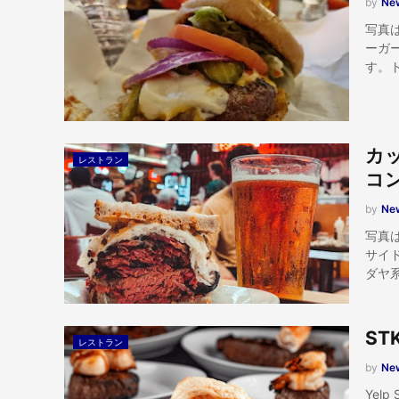
by
New
写真
ーガ
す。
カ
レストラン
コ
by
New
写真
サイド
ダヤ
S
レストラン
by
New
Ye