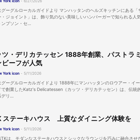
 York icon
-
6/27/2026
はグーグルローカルガイドより マンハッタンのヘルズキッチンにある「
ー・ジョイント」は、飾り気のない美味しいハンバーガーで知られる人
トンプソン・セ…
ッツ・デリカテッセン 1888年創業、パストラ
ンビーフが人気
 York icon
-
5/11/2026
はグーグルローカルガイドより 1888年にマンハッタンのロウアー・イ
で創業したKatz's Delicatessen（カッツ・デリカテッセン）は、伝統
系デリ…
TK ステーキハウス 上質なダイニング体験を
 York icon
-
5/11/2026
lp STKは、モダンなステーキハウスとシックなラウンジを巧みに融合させ