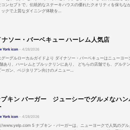
なコンセプトで、伝統的なステーキハウスの優れたクオリティを保ちな
ミックで上質なダイニング体験を…
イナソー・バーベキュー ハーレム人気店
 York icon
-
4/28/2026
はグーグルローカルガイドより ダイナソー・バーベキューはニューヨー
店舗あり、ハーレムとブルックリンにあり、 どちらの店舗でも、グルテ
ビーガン、ベジタリアン向けのメニュー…
 ナプキン バーガー ジューシーでグルメなハン
ー
 York icon
-
4/28/2026
ps://www.yelp.com 5 ナプキン・バーガーは、ニューヨークで人気のグ