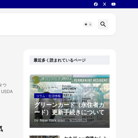
最近多く読まれているページ
タウ
USDA
コラム・生活情報
グリーンカード（永住者カ
ード）更新手続きについて
by
New York icon
-
9/25/2025
気