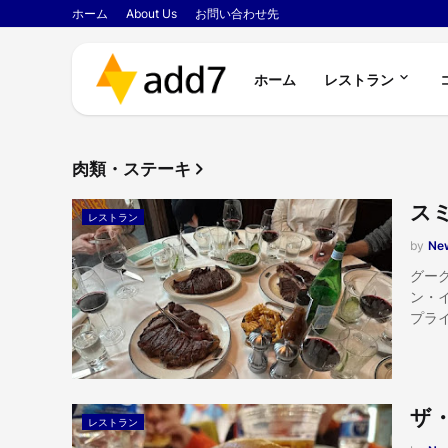
ホーム
About Us
お問い合わせ先
ホーム
レストラン
肉類・ステーキ
ス
レストラン
by
New
グー
ン・
プラ
ザ
レストラン