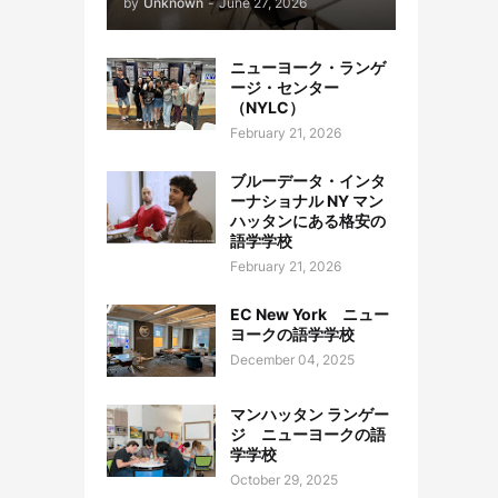
by
Unknown
-
June 27, 2026
ニューヨーク・ランゲ
ージ・センター
（NYLC）
February 21, 2026
ブルーデータ・インタ
ーナショナル NY マン
ハッタンにある格安の
語学学校
February 21, 2026
EC New York ニュー
ヨークの語学学校
December 04, 2025
マンハッタン ランゲー
ジ ニューヨークの語
学学校
October 29, 2025