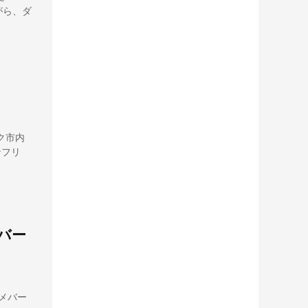
がら、ダ
ク市内
ンフリ
バー
ルメバー