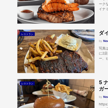
ーク
イナ
ダ
レストラン
by
New
写真
に2
ー、
5
レストラン
ガ
by
New
htt