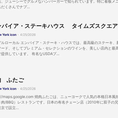
店。ジューシーでグルメなハンバーガーで知られています。特に看板メ
具だくさんでナプ…
ンパイア・ステーキハウス タイムズスクエ
 York icon
-
4/25/2026
グルローカル エンパイア・ステーキ・ハウスでは、最高級のステーキ、
フード、そしてプレミアム・セレクションのワインを、美しい店内と最
提供しています。 有名なUSDAプ…
肉 ふたご
 York icon
-
4/25/2026
ps://maps.google.com 焼肉ふたごは、ニューヨークで人気の本格日本風
き肉/BBQ）レストランです。日本の有名チェーン店（2010年に双子の
東京で設立…