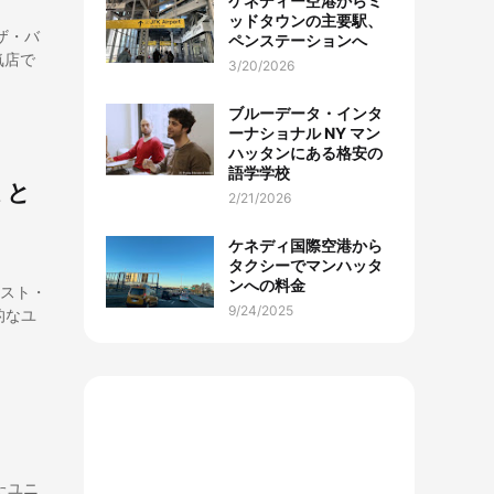
ケネディー空港からミ
ッドタウンの主要駅、
ザ・バ
ペンステーションへ
気店で
3/20/2026
ブルーデータ・インタ
ーナショナル NY マン
ハッタンにある格安の
語学学校
ミと
2/21/2026
ケネディ国際空港から
タクシーでマンハッタ
ンへの料金
ースト・
9/24/2025
的なユ
たユニ