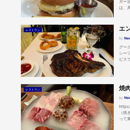
ガー
は、
エ
レストラン
by
New
グー
シー
ビスで
焼
レストラン
by
New
htt
（焼
って