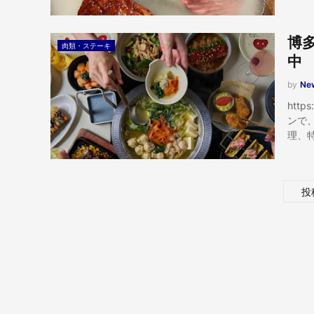
博
肉類・ステーキ
中
by
New
htt
ンで
理、
投