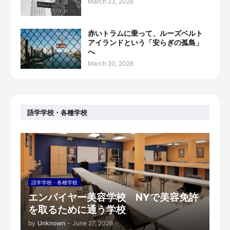
March 23, 2026
赤いトラムに乗って、ルーズベルト
アイランドという「安らぎの孤島」
へ
March 20, 2026
語学学校・各種学校
語学学校・各種学校
エンパイヤー美容学校 NYで美容免許
を取るために通う学校
by
Unknown
-
June 27, 2026