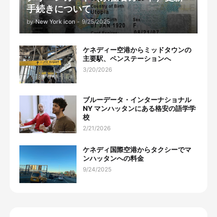
手続きについて
by
New York icon
-
9/25/2025
ケネディー空港からミッドタウンの
主要駅、ペンステーションへ
3/20/2026
ブルーデータ・インターナショナル
NY マンハッタンにある格安の語学学
校
2/21/2026
ケネディ国際空港からタクシーでマ
ンハッタンへの料金
9/24/2025