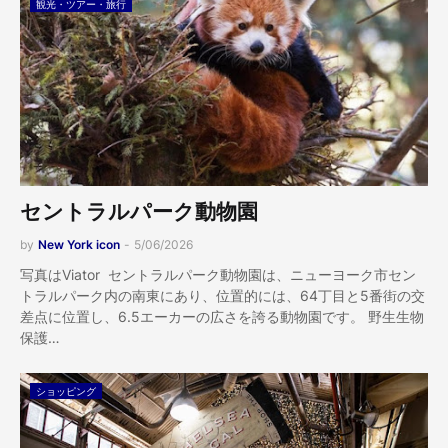
観光・ツアー・旅行
セントラルパーク動物園
by
New York icon
-
5/06/2026
写真はViator セントラルパーク動物園は、ニューヨーク市セン
トラルパーク内の南東にあり、位置的には、64丁目と5番街の交
差点に位置し、6.5エーカーの広さを誇る動物園です。 野生生物
保護…
ショッピング