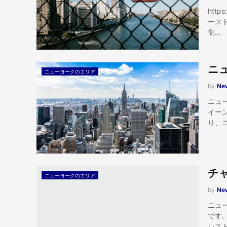
http
ース
側…
ニ
ニューヨークのエリア
by
New
ニュ
イー
り、
チ
ニューヨークのエリア
by
New
ニュ
です
レス