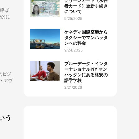
グリーンカード（永住
者カード）更新手続き
も呼ば
について
史的に
9/25/2025
ケネディ国際空港から
タクシーでマンハッタ
ンへの料金
9/24/2025
ブルーデータ・インタ
ーナショナル NY マン
のビジ
ハッタンにある格安の
・アヴ
語学学校
2/21/2026
いう