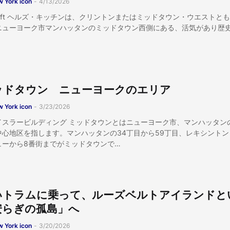
 York icon
-
4/13/2026
sqft ヘルズ・キッチンは、クリントンまたはミッドタウン・ウエストと
ニューヨーク市マンハッタンのミッドタウン西側にある、活気があり歴
ッドタウン ニューヨークのエリア
 York icon
-
3/23/2026
イスラービルディング ミッドタウンとはニューヨーク市、マンハッタン
中心地区を指します。マンハッタンの34丁目から59丁目、レキシントン
ューから8番街までがミッドタウンで…
いトラムに乗って、ルーズベルトアイランドと
安らぎの孤島」へ
 York icon
-
3/20/2026