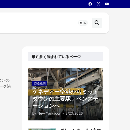
最近多く読まれているページ
分
タンの
交通機関
ーク港
ケネディー空港からミッド
タウンの主要駅、ペンステ
ーションへ
by
New York icon
-
3/20/2026