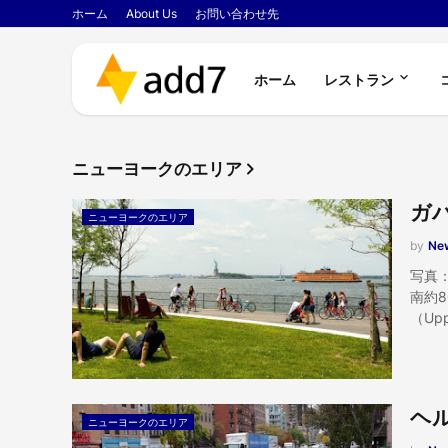
ホーム
About Us
お問い合わせ先
ホーム
レストラン
ニューヨークのエリア
ガ
ニューヨークのエリア
by
New
写真：
南約
（Upp
ヘ
ニューヨークのエリア