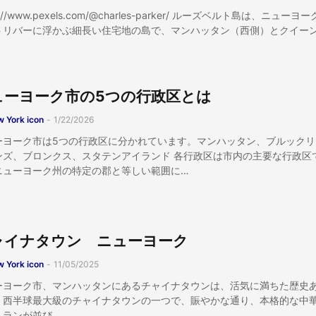
s://www.pexels.com/@charles-parker/ ルーズベルト島は、ニューヨ
トリバーに浮かぶ細長い住宅地の島で、マンハッタン（西側）とクイー
ューヨーク市の5つの行政区とは
 York icon
-
1/22/2026
ーヨーク市は5つの行政区に分かれています。マンハッタン、ブルックリ
ンズ、ブロンクス、スタテンアイランド 各行政区は市内の主要な行政区
ニューヨーク州の特定の郡と等しい範囲に…
ャイナタウン ニューヨーク
 York icon
-
11/05/2025
ーヨーク市、マンハッタンにあるチャイナタウンは、活気に満ちた歴史
。西半球最大級のチャイナタウンの一つで、賑やかな通り、本格的な中
トランが並び…