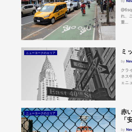
by
New
@6
れ、
重…
ミ
ニューヨークのエリア
by
New
クラ
ネス
ェニ
赤
ニューヨークのエリア
「
by
New