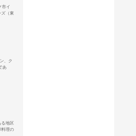
ーク市イ
ンズ（東
ン、ク
であ
ある地区
華料理の