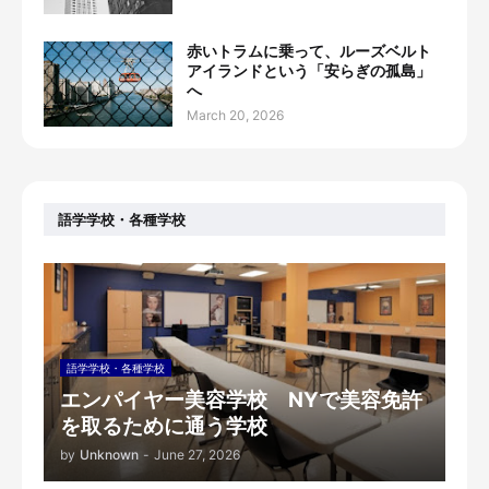
赤いトラムに乗って、ルーズベルト
アイランドという「安らぎの孤島」
へ
March 20, 2026
語学学校・各種学校
語学学校・各種学校
エンパイヤー美容学校 NYで美容免許
を取るために通う学校
by
Unknown
-
June 27, 2026