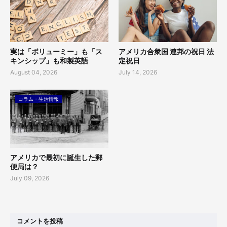
実は「ボリューミー」も「ス
アメリカ合衆国 連邦の祝日 法
キンシップ」も和製英語
定祝日
August 04, 2026
July 14, 2026
コラム・生活情報
アメリカで最初に誕生した郵
便局は？
July 09, 2026
コメントを投稿