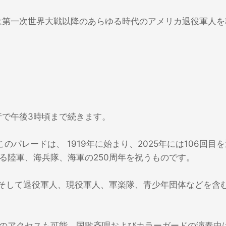
rade )は第一次世界大戦以降のあらゆる時代のアメリカ退役軍人
。
行で午後3時頃まで続きます。
のパレードは、 1919年に始まり、2025年には106回目
ある陸軍、海兵隊、海軍の250周年を祝うものです。
、そして退役軍人、現役軍人、軍楽隊、青少年団体などを含む
のアクセスも可能。国歌斉唱およびカラーガードの演奏中