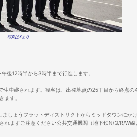
写真はXより
を午後12時半から3時半まで行進します。
ンで生中継されます。観客は、出発地点の25丁目から終点の4
きます。
しましょうフラットディストリクトからミッドタウンにか
れますご注意ください公共交通機関（地下鉄N/Q/R/W線