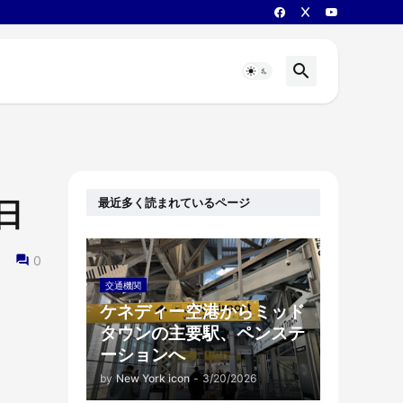
最近多く読まれているページ
日
0
交通機関
ケネディー空港からミッド
タウンの主要駅、ペンステ
ーションへ
by
New York icon
-
3/20/2026