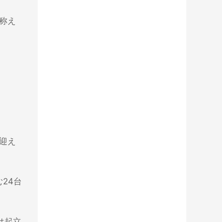
を称え
を迎え
24台
は起立