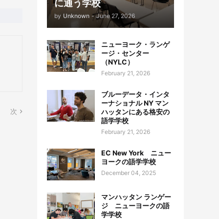
に通う学校
by
Unknown
-
June 27, 2026
ニューヨーク・ランゲ
ージ・センター
（NYLC）
February 21, 2026
ブルーデータ・インタ
ーナショナル NY マン
次
ハッタンにある格安の
語学学校
February 21, 2026
EC New York ニュー
ヨークの語学学校
December 04, 2025
マンハッタン ランゲー
ジ ニューヨークの語
学学校